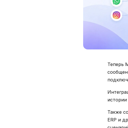
Теперь 
сообщен
подключ
Интегра
истории 
Также с
ERP и д
сценарий