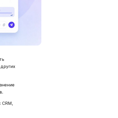
ть
 других
анение
в.
с CRM,